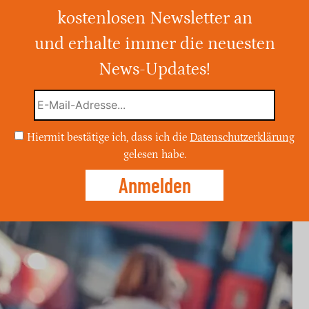
Ölfass entdeckt
kostenlosen Newsletter an
und erhalte immer die neuesten
des Gangster-Bosses Aleksandar Nešović
inem Ölfass. Nach einem gescheiterten
News-Updates!
und mutmaßlicher Polizeibeteiligung
 Schlaglicht auf die Korruption im Land.
Hiermit bestätige ich, dass ich die
Datenschutzerklärung
gelesen habe.