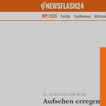
Skip
to
content
WM 2026
Politik
Topthemen
Wirtsch
Mi., 03.06.2026 | 11:06
|
646
Aufsehen erregende