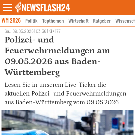
Skip
to
content
WM 2026
Politik
Topthemen
Wirtschaft
Ratgeber
Wissensch
Sa., 09.05.2026 | 03:36
|
177
Polizei- und
Feuerwehrmeldungen am
09.05.2026 aus Baden-
Württemberg
Lesen Sie in unserem Live-Ticker die
aktuellen Polizei- und Feuerwehrmeldungen
aus Baden-Württemberg vom 09.05.2026