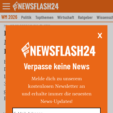
Skip
to
content
WM 2026
Politik
Topthemen
Wirtschaft
Ratgeber
Wissensch
Mi., 03.06.2026 | 11:21
|
1301
Feuerinferno: Mehr als 20
X
Menschen sterben in Hotel-
Feuer
Bei einem verheerenden Hotelbrand in Neu-
Verpasse keine News
Delhi sind mindestens 20 Menschen ums
Leben gekommen, darunter auch Ausländer.
Melde dich zu unserem
37 Personen konnten von der Feuerwehr
kostenlosen Newsletter an
gerettet werden, während die genaue
und erhalte immer die neuesten
Brandursache noch unklar ist.
News-Updates!