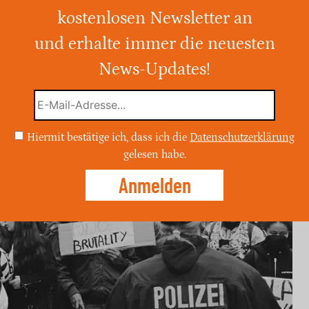
kostenlosen Newsletter an
m Wochenende hunderte Meter
stelle in Meckenheim gestohlen. Die
und erhalte immer die neuesten
en aus der Bevölkerung.
News-Updates!
Hiermit bestätige ich, dass ich die
Datenschutzerklärung
gelesen habe.