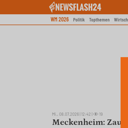
Skip
to
content
WM 2026
Politik
Topthemen
Wirtsch
Mi., 08.07.2026 | 12:42
|
19
Meckenheim: Zaune