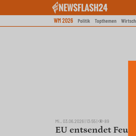
Skip
to
content
WM 2026
Politik
Topthemen
Wirtsch
Mi., 03.06.2026 | 13:55
|
89
EU entsendet Feue