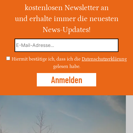
hr in Europa
kostenlosen Newsletter an
und erhalte immer die neuesten
ehrleute aus 14 Ländern in gefährdete
en Waldbrandgefahr entgegenzuwirken.
News-Updates!
zeugen und einem
m will die Initiative Schäden durch
Hiermit bestätige ich, dass ich die
Datenschutzerklärung
gelesen habe.