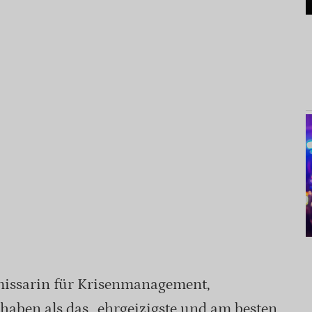
issarin für Krisenmanagement,
rhaben als das „ehrgeizigste und am besten