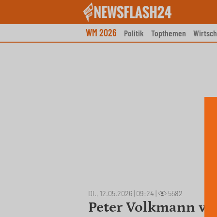
Skip
to
content
WM 2026
Politik
Topthemen
Wirtsch
Di., 12.05.2026 | 09:24
|
5582
Peter Volkmann ver