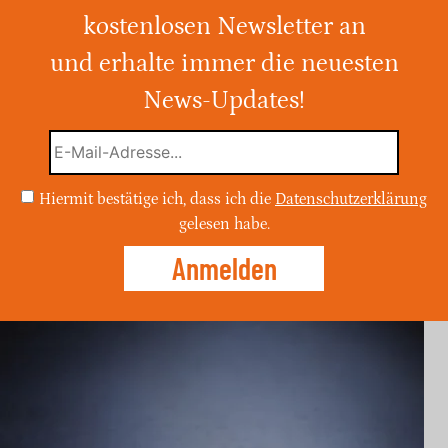
ünstler
kostenlosen Newsletter an
und erhalte immer die neuesten
schied von Peter Volkmann, dem Gründer
ax. Sein Tod im Alter von 74 Jahren
News-Updates!
 auch seine ehemaligen Bandkollegen
 Rolle des Künstlers in der
Hiermit bestätige ich, dass ich die
Datenschutzerklärung
gelesen habe.