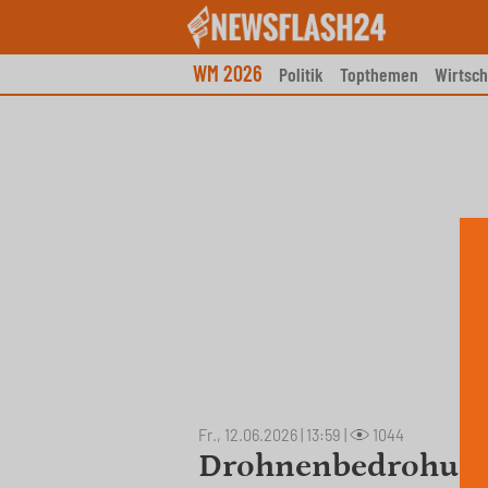
Skip
to
content
WM 2026
Politik
Topthemen
Wirtsch
Fr., 12.06.2026 | 13:59
|
1044
Drohnenbedrohung 