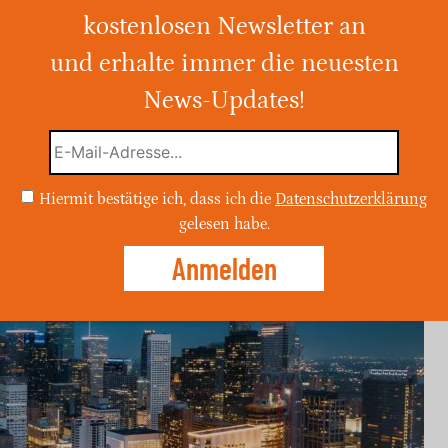
eitsmaßnahmen für die WM
kostenlosen Newsletter an
und erhalte immer die neuesten
e Behörden intensiv auf die bevorstehende
r Sicherheitsinvestitionen herrscht große
News-Updates!
wegen der Sorge vor Drohnenangriffen.
sive Sicherheitsmaßnahmen sollen die
Hiermit bestätige ich, dass ich die
Datenschutzerklärung
gelesen habe.