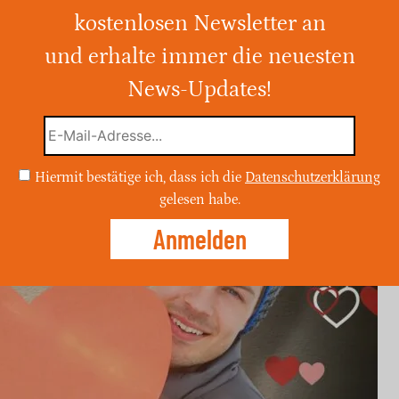
n
kostenlosen Newsletter an
und erhalte immer die neuesten
e Frau aus der Region Grimmen hat durch
besbetrug im Internet – rund 25.000 Euro
News-Updates!
Hiermit bestätige ich, dass ich die
Datenschutzerklärung
gelesen habe.