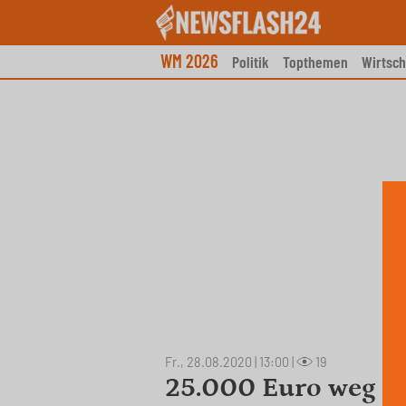
Skip
to
content
WM 2026
Politik
Topthemen
Wirtsch
Fr., 28.08.2020 | 13:00
|
19
25.000 Euro weg – 4