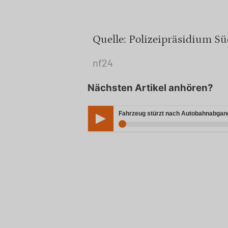
Quelle: Polizeipräsidium S
nf24
Nächsten Artikel anhören?