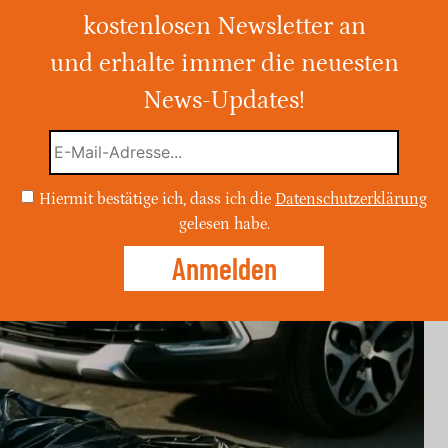
r Autobahn
kostenlosen Newsletter an
und erhalte immer die neuesten
 der Autobahn 67 ist ein 26 Jahre alter
rgen (05.08.) ums Leben gekommen.
News-Updates!
Hiermit bestätige ich, dass ich die
Datenschutzerklärung
gelesen habe.