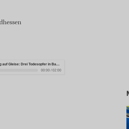
üdhessen
Fahrzeug stürzt nach Autobahnabgang auf Gleise: Drei Todesopfer in Bayern
00:00 / 02:00