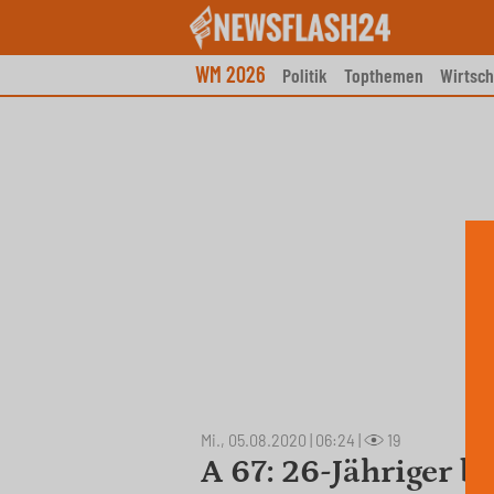
Skip
to
content
WM 2026
Politik
Topthemen
Wirtsch
Mi., 05.08.2020 | 06:24
|
19
A 67: 26-Jähriger be