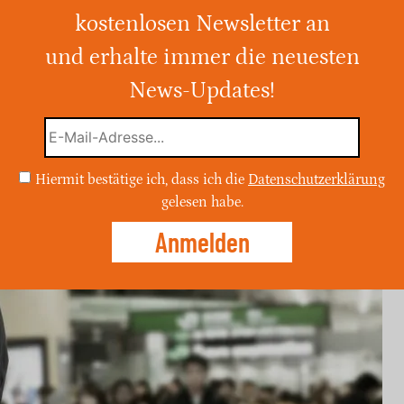
kostenlosen Newsletter an
und erhalte immer die neuesten
eine ergänzende Maskenpflicht und eine
omie schon dann einführen, wenn in einer
News-Updates!
fektionen 35 pro 100.000 Einwohner
reitet“
Hiermit bestätige ich, dass ich die
Datenschutzerklärung
gelesen habe.