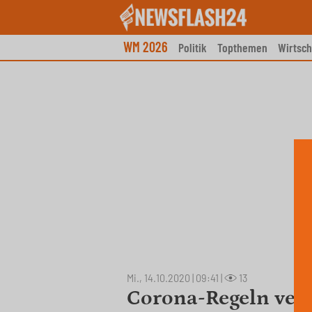
Skip
to
content
WM 2026
Politik
Topthemen
Wirtsch
Mi., 14.10.2020 | 09:41
|
13
Corona-Regeln vers