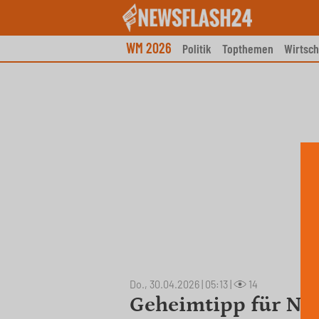
Skip
to
content
WM 2026
Politik
Topthemen
Wirtsch
Do., 30.04.2026 | 05:13
|
14
Geheimtipp für Nat