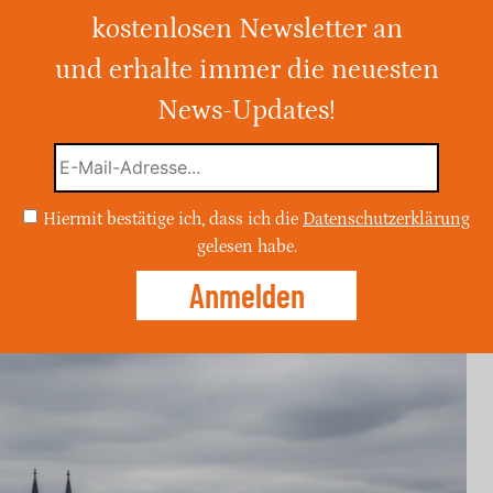
kostenlosen Newsletter an
und erhalte immer die neuesten
r 90 Minuten von Köln entfernt, ist ein
t übersehen wird und an die Fjorde
News-Updates!
et ruhige Wanderwege und ist ein
ber.
Hiermit bestätige ich, dass ich die
Datenschutzerklärung
gelesen habe.