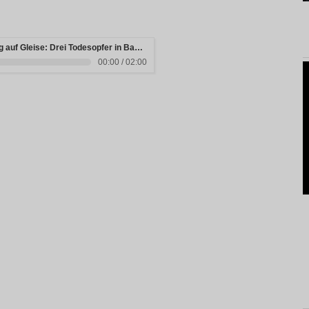
Fahrzeug stürzt nach Autobahnabgang auf Gleise: Drei Todesopfer in Bayern
00:00 / 02:00