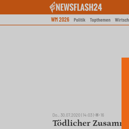
Skip
to
content
WM 2026
Politik
Topthemen
Wirtsch
Do., 30.07.2020 | 14:03
|
16
Tödlicher Zusamme