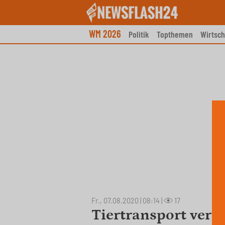
Skip
to
content
WM 2026
Politik
Topthemen
Wirtsch
Fr., 07.08.2020 | 08:14
|
17
Tiertransport veru