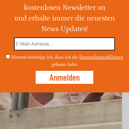
qualvoll
kostenlosen Newsletter an
und erhalte immer die neuesten
 ein Schweinetransporter auf der A1 in
um umgekippt. Ursache für den Unfall war
News-Updates!
Hiermit bestätige ich, dass ich die
Datenschutzerklärung
gelesen habe.