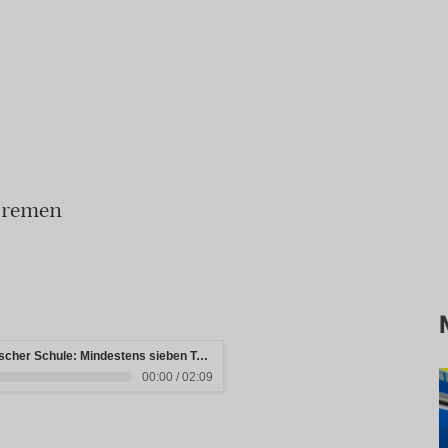
 Bremen
Schockierender Amoklauf in thailändischer Schule: Mindestens sieben Todesfälle zu beklagen
00:00 / 02:09