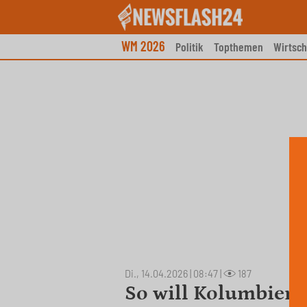
Skip
to
content
WM 2026
Politik
Topthemen
Wirtsch
Di., 14.04.2026 | 08:47
|
187
So will Kolumbien 