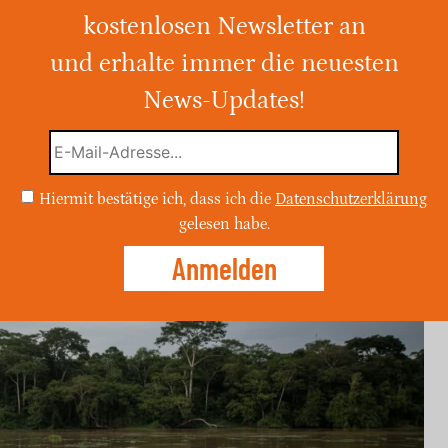
kostenlosen Newsletter an
und erhalte immer die neuesten
 von Dutzenden der sogenannten „Kokain-
n Drogenbaron Pablo Escobar ins Land
News-Updates!
hsenden Population und der Bedrohung für
Regierung dringenden Handlungsbedarf, um
Hiermit bestätige ich, dass ich die
Datenschutzerklärung
ützen.
gelesen habe.