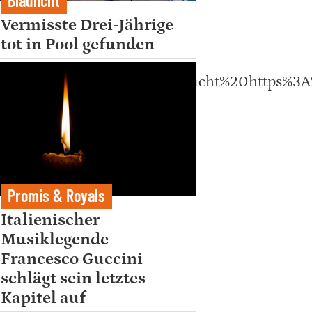
Blaulicht
Vermisste Drei-Jährige
tot in Pool gefunden
%20Kryptobetrug%20missbraucht%20https%3
Promis & Royals
Italienischer
Musiklegende
Francesco Guccini
schlägt sein letztes
Kapitel auf