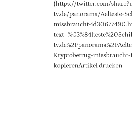
(https://twitter.com/share?
tv.de/panorama/Aelteste-Sc
missbraucht-id30677490.ht
text=%C3%84lteste%20Sc
tv.de%2Fpanorama%2FAeltes
Kryptobetrug-missbraucht-
kopierenArtikel drucken