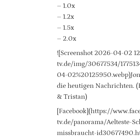
– 1.0x
– 1.2x
– 1.5x
– 2.0x
![Screenshot 2026-04-02 1
tv.de/img/30677534/1775
04-02%20125950.webp)Jonath
die heutigen Nachrichten. (
& Tristan)
[Facebook](https://www.fa
tv.de/panorama/Aelteste-Sc
missbraucht-id30677490.ht