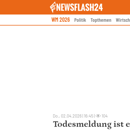
Skip
to
content
WM 2026
Politik
Topthemen
Wirtsch
Do., 02.04.2026 | 16:45
|
104
Todesmeldung ist ei