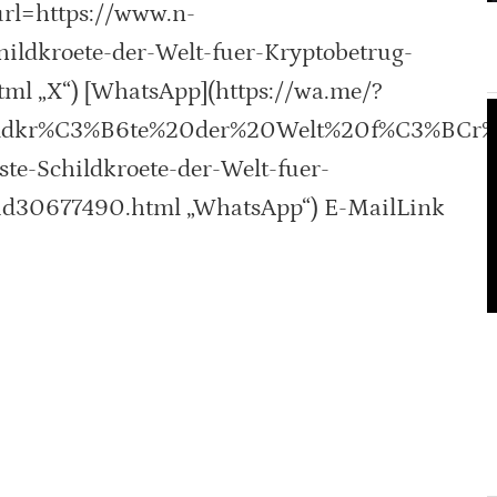
url=https://www.n-
hildkroete-der-Welt-fuer-Kryptobetrug-
ml „X“) [WhatsApp](https://wa.me/?
hildkr%C3%B6te%20der%20Welt%20f%C3%BCr
te-Schildkroete-der-Welt-fuer-
id30677490.html „WhatsApp“) E-MailLink