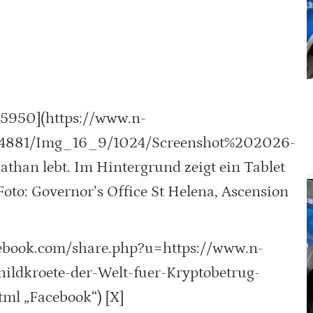
25950](https://www.n-
134881/Img_16_9/1024/Screenshot%202026-
an lebt. Im Hintergrund zeigt ein Tablet
Foto: Governor’s Office St Helena, Ascension
cebook.com/share.php?u=https://www.n-
hildkroete-der-Welt-fuer-Kryptobetrug-
ml „Facebook“) [X]