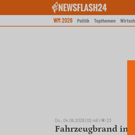
Skip
to
content
WM 2026
Politik
Topthemen
Wirtsch
Do., 04.06.2026 | 02:48
|
23
Fahrzeugbrand in