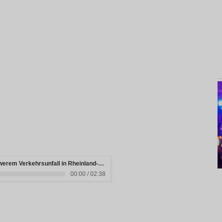
Drei junge Menschen sterben bei schwerem Verkehrsunfall in Rheinland-Pfalz
00:00 / 02:38