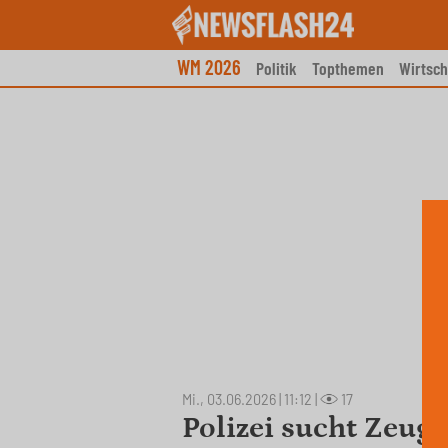
Skip
to
content
WM 2026
Politik
Topthemen
Wirtsch
Mi., 03.06.2026 | 11:12
|
17
Polizei sucht Zeug