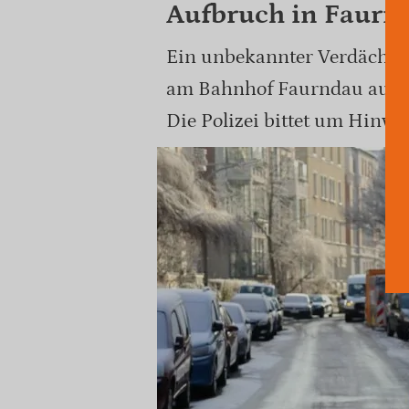
Aufbruch in Faurn
Ein unbekannter Verdächtig
am Bahnhof Faurndau aufzub
Die Polizei bittet um Hinwei