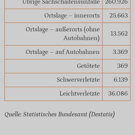
Übrige Sachschadensunfälle
260.926
Ortslage – innerorts
25.663
Ortslage – außerorts (ohne
13.562
Autobahnen)
Ortslage – auf Autobahnen
3.369
Getötete
369
Schwerverletzte
6.139
Leichtverletzte
36.086
Quelle: Statistisches Bundesamt (Destatis)