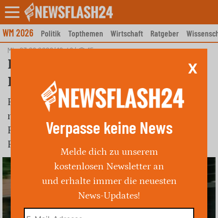
Skip
to
content
WM 2026
Politik
Topthemen
Wirtschaft
Ratgeber
Wissensch
Mi., 03.06.2026 | 12:48
|
15
Radolfzell: Unfallflucht auf
X
Parkplatz der Markolfhalle
Polizei sucht Zeugen zu beschädigtem VW ID
nach Unfallflucht am 28.05.2026 in
Verpasse keine News
Radolfzell. Unbekannter touchierte das
Fahrzeug und fuhr einfach davon.
Melde dich zu unserem
kostenlosen Newsletter an
und erhalte immer die neuesten
News-Updates!