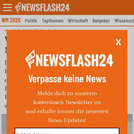
Skip
to
content
WM 2026
Politik
Topthemen
Wirtschaft
Ratgeber
Wissensch
Mi., 13.05.2026 | 07:01
|
21
Wettervorhersage für
X
Nürnberg am 13. Mai 2026
In Nürnberg wird heute ein sonniger Tag mit
Höchsttemperaturen von bis zu 19,9°C
Verpasse keine News
erwartet. Es besteht keine
Regenwahrscheinlichkeit, was ideale
Melde dich zu unserem
Bedingungen für Aktivitäten im Freien
kostenlosen Newsletter an
schafft.
und erhalte immer die neuesten
News-Updates!