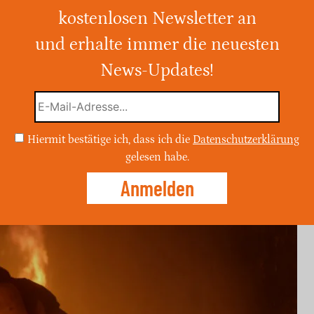
kostenlosen Newsletter an
und erhalte immer die neuesten
elbrand in Neu-Delhi sind mindestens 20
men, darunter auch Ausländer. 37
News-Updates!
euerwehr gerettet werden, während die
nklar ist.
Hiermit bestätige ich, dass ich die
Datenschutzerklärung
gelesen habe.