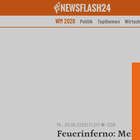
Skip
to
content
WM 2026
Politik
Topthemen
Wirtsch
Mi., 03.06.2026 | 11:21
|
1298
Feuerinferno: Mehr