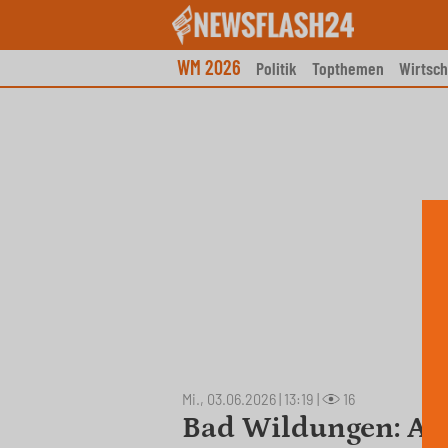
Skip
to
content
WM 2026
Politik
Topthemen
Wirtsch
Mi., 03.06.2026 | 13:19
|
16
Bad Wildungen: Au