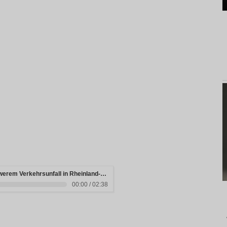
Drei junge Menschen sterben bei schwerem Verkehrsunfall in Rheinland-Pfalz
00:00 / 02:38