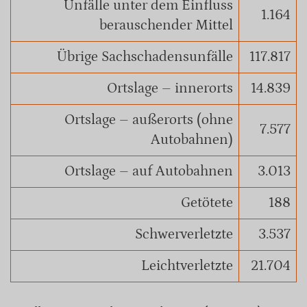
Unfälle unter dem Einfluss
1.164
berauschender Mittel
Übrige Sachschadensunfälle
117.817
Ortslage – innerorts
14.839
Ortslage – außerorts (ohne
7.577
Autobahnen)
Ortslage – auf Autobahnen
3.013
Getötete
188
Schwerverletzte
3.537
Leichtverletzte
21.704