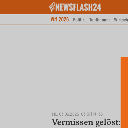
Skip
to
content
WM 2026
Politik
Topthemen
Wirtsch
Mi., 03.06.2026 | 03:51
|
36
Vermissen gelöst: 