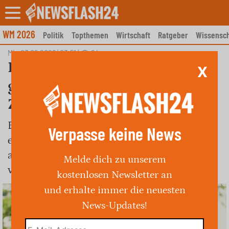
Skip
to
content
WM 2026
Politik
Topthemen
Wirtschaft
Ratgeber
Wissensch
Mi., 03.06.2026 | 03:51
|
24
Einbeck: Winterreifen
X
gestohlen; Polizei sucht
Zeugen
Ein 57-jähriger Anwohner in Einbeck
Verpasse keine News
entdeckte den Diebstahl seiner Winterreifen
auf Alufelgen vor seiner Garage, ein Schaden
Melde dich zu unserem
von 1.200,- Euro entstand.
kostenlosen Newsletter an
und erhalte immer die neuesten
News-Updates!