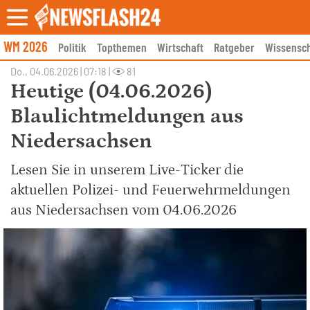
Skip
to
content
WM 2026
Politik
Topthemen
Wirtschaft
Ratgeber
Wissensch
Do., 04.06.2026 | 07:18
|
81
Heutige (04.06.2026)
Blaulichtmeldungen aus
Niedersachsen
Lesen Sie in unserem Live-Ticker die
aktuellen Polizei- und Feuerwehrmeldungen
aus Niedersachsen vom 04.06.2026