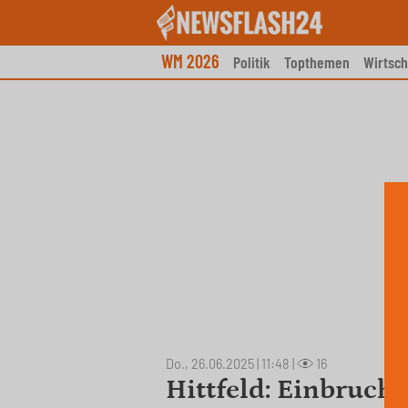
Skip
to
content
WM 2026
Politik
Topthemen
Wirtsch
Do., 26.06.2025 | 11:48
|
16
Hittfeld: Einbruch