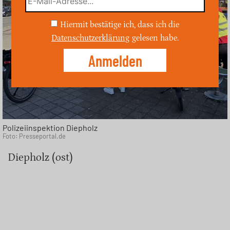
Hiermit bestätige ich, dass ich die
Datenschutzerklärung
gelesen habe.
Polizeiinspektion Diepholz
Foto: Presseportal.de
Diepholz (ost)