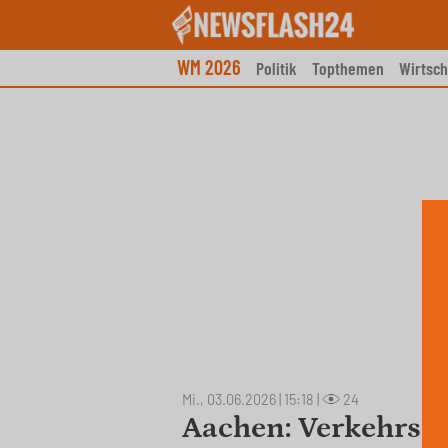
Skip
to
content
WM 2026
Politik
Topthemen
Wirtsch
Mi., 03.06.2026 | 15:18
|
24
Aachen: Verkehrspo