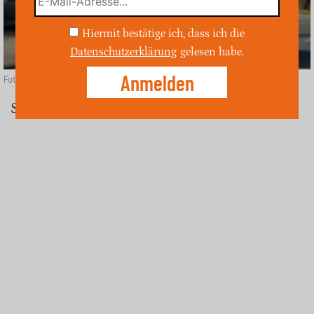
Hiermit bestätige ich, dass ich die
Datenschutzerklärung
gelesen habe.
Foto: Unsplash
Schermbeck (ost)