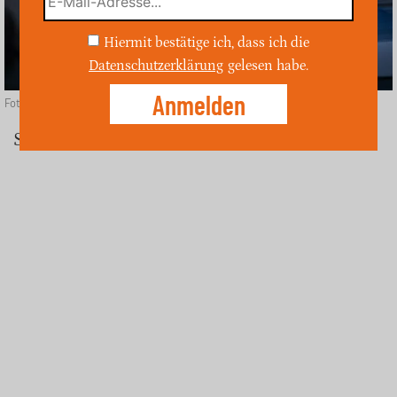
Hiermit bestätige ich, dass ich die
Datenschutzerklärung
gelesen habe.
Foto: unsplash
Stadtlohn (ost)