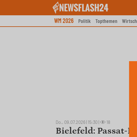
Skip
to
content
WM 2026
Politik
Topthemen
Wirtsch
Do., 09.07.2026 | 15:30
|
18
Bielefeld: Passat-F