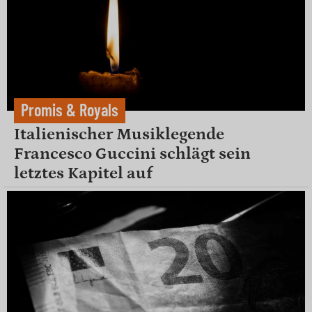
Promis & Royals
Italienischer Musiklegende
Francesco Guccini schlägt sein
letztes Kapitel auf