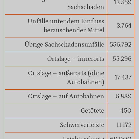
13.559
Sachschaden
Unfälle unter dem Einfluss
3.764
berauschender Mittel
Übrige Sachschadensunfälle
556.792
Ortslage – innerorts
55.296
Ortslage – außerorts (ohne
17.437
Autobahnen)
Ortslage – auf Autobahnen
6.889
Getötete
450
Schwerverletzte
11.172