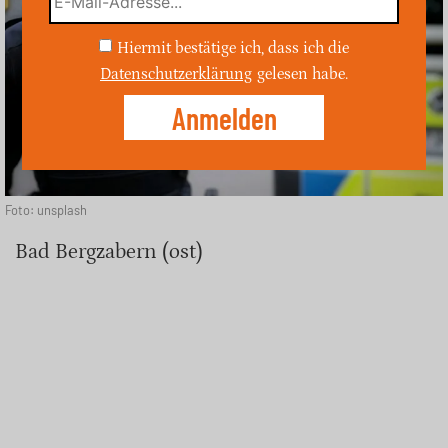
Hiermit bestätige ich, dass ich die
Datenschutzerklärung
gelesen habe.
Foto: unsplash
Bad Bergzabern (ost)