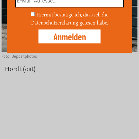
Hiermit bestätige ich, dass ich die
Datenschutzerklärung
gelesen habe.
Foto: Depositphotos
Hördt (ost)