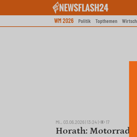
Skip
to
content
WM 2026
Politik
Topthemen
Wirtsch
Mi., 03.06.2026 | 13:24
|
17
Horath: Motorradf