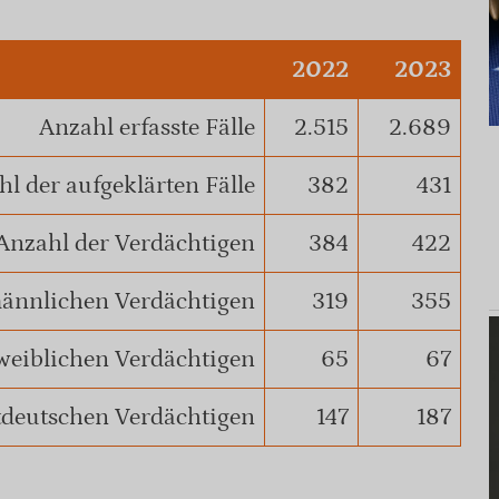
2022
2023
Anzahl erfasste Fälle
2.515
2.689
l der aufgeklärten Fälle
382
431
Anzahl der Verdächtigen
384
422
ännlichen Verdächtigen
319
355
weiblichen Verdächtigen
65
67
tdeutschen Verdächtigen
147
187