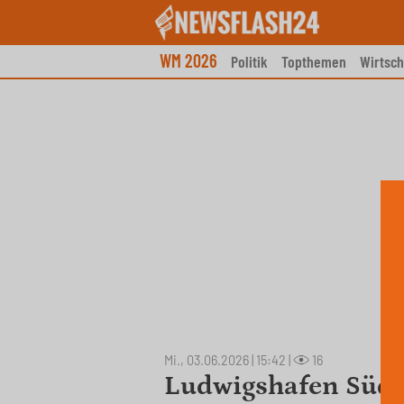
Skip
to
content
WM 2026
Politik
Topthemen
Wirtsch
Mi., 03.06.2026 | 15:42
|
16
Ludwigshafen Süd: