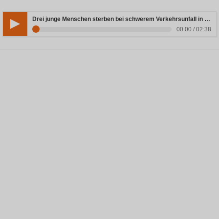
Drei junge Menschen sterben bei schwerem Verkehrsunfall in Rheinland-Pfalz
00:00 / 02:38