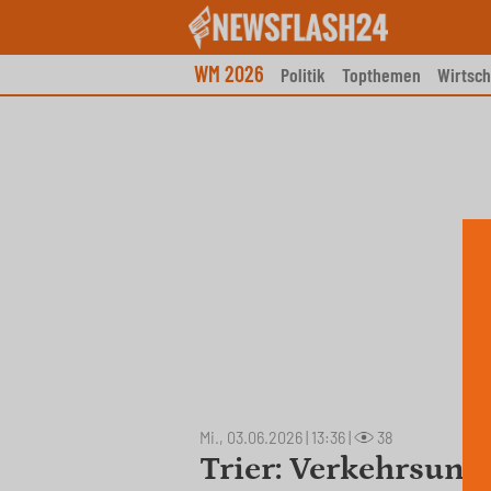
Skip
to
content
WM 2026
Politik
Topthemen
Wirtsch
Mi., 03.06.2026 | 13:36
|
38
Trier: Verkehrsunfa