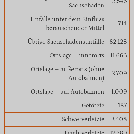
3.546
Sachschaden
Unfälle unter dem Einfluss
714
berauschender Mittel
Übrige Sachschadensunfälle
82.128
Ortslage – innerorts
11.666
Ortslage – außerorts (ohne
3.709
Autobahnen)
Ortslage – auf Autobahnen
1.009
Getötete
187
Schwerverletzte
3.408
Leichtverletzte
12.789