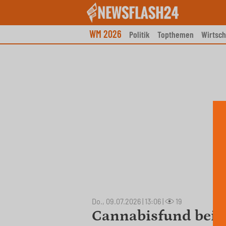
Skip
to
content
WM 2026
Politik
Topthemen
Wirtsch
Do., 09.07.2026 | 13:06
|
19
Cannabisfund bei K