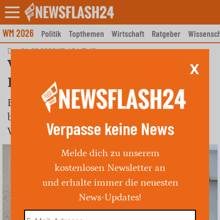
Skip
to
content
WM 2026
Politik
Topthemen
Wirtschaft
Ratgeber
Wissensch
Do., 04.06.2026 | 15:48
|
19
Verkehrsunfallflucht in
X
Kappeln
Ein PKW wurde auf einem Parkplatz
beschädigt. Die Polizei sucht Zeugen des
Verpasse keine News
Vorfalls.
Melde dich zu unserem
kostenlosen Newsletter an
und erhalte immer die neuesten
News-Updates!