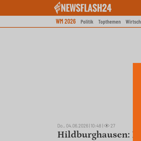
Skip
to
content
WM 2026
Politik
Topthemen
Wirtsch
Do., 04.06.2026 | 10:48
|
27
Hildburghausen: Po