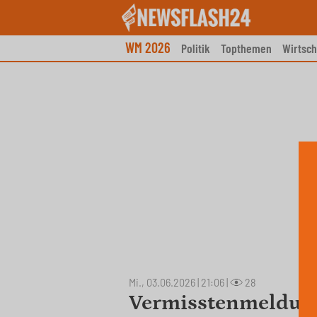
Skip
to
content
WM 2026
Politik
Topthemen
Wirtsch
Mi., 03.06.2026 | 21:06
|
28
Vermisstenmeldung