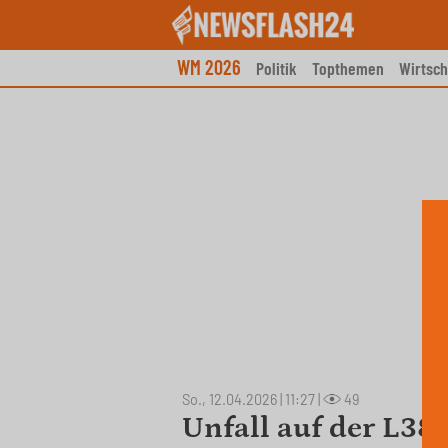
Skip
to
content
WM 2026
Politik
Topthemen
Wirtsch
So., 12.04.2026 | 11:27
|
49
Unfall auf der L389