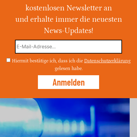
tödlichem Vorfall
kostenlosen Newsletter an
und erhalte immer die neuesten
 auf der L389 bei Arnum wird ein 65-
erletzt. Die Polizei sucht jetzt Zeugen, die
News-Updates!
 oder dem Unfallhergang geben können.
Hiermit bestätige ich, dass ich die
Datenschutzerklärung
gelesen habe.