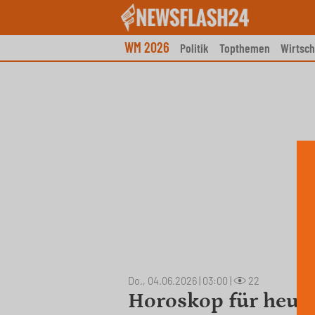
Skip
to
content
WM 2026
Politik
Topthemen
Wirtsch
Do., 04.06.2026 | 03:00
|
22
Horoskop für heute