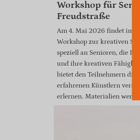
Workshop für Senio
Freudstraße
Am 4. Mai 2026 findet im Se
Workshop zur kreativen Stein
speziell an Senioren, die In
und ihre kreativen Fähigke
bietet den Teilnehmern die 
erfahrenen Künstlern versc
erlernen. Materialien werde