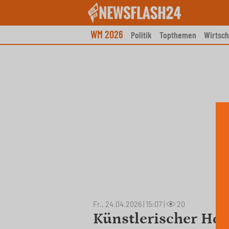
Skip
to
content
WM 2026
Politik
Topthemen
Wirtsch
Fr., 24.04.2026 | 15:07
|
20
Künstlerischer Hol