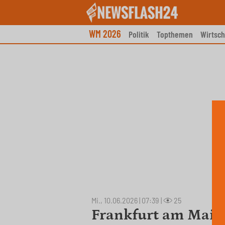
Skip
to
content
WM 2026
Politik
Topthemen
Wirtsch
Mi., 10.06.2026 | 07:39
|
25
Frankfurt am Main 