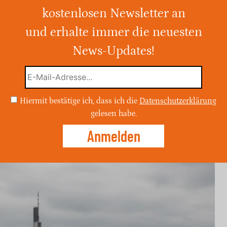
17°C
kostenlosen Newsletter an
und erhalte immer die neuesten
2026, ist in Frankfurt am Main
überwiegend bedecktem Himmel und
News-Updates!
 zu erwarten. Die Temperaturen liegen
Hiermit bestätige ich, dass ich die
Datenschutzerklärung
gelesen habe.