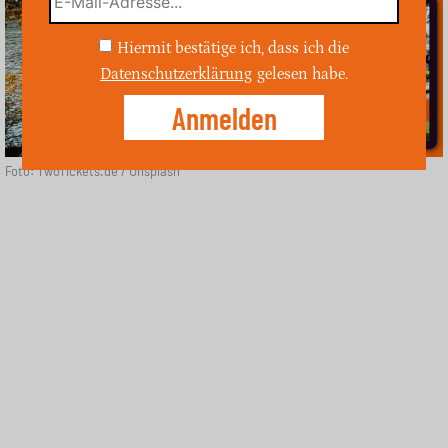
Hiermit bestätige ich, dass ich die
Datenschutzerklärung
gelesen habe.
Foto: TwoTickets.de / Unsplash